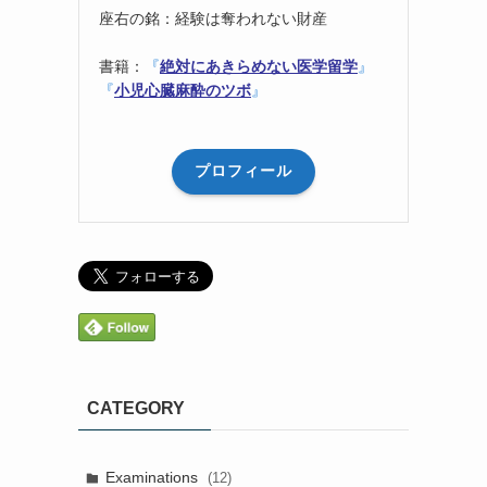
座右の銘：経験は奪われない財産
書籍：
『
絶対にあきらめない医学留学
』
『
小児心臓麻酔のツボ
』
プロフィール
CATEGORY
Examinations
(12)