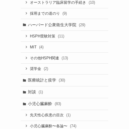
(10)
オーストラリア臨床留学の手続き
(9)
採用までの道のり
ハーバード公衆衛生大学院
(29)
(11)
HSPH受験対策
(4)
MIT
(13)
その他HSPH関連
(2)
奨学金
医療統計と疫学
(30)
対談
(1)
小児心臓麻酔
(83)
(1)
先天性心疾患の目次
(74)
小児心臓麻酔〜各論〜