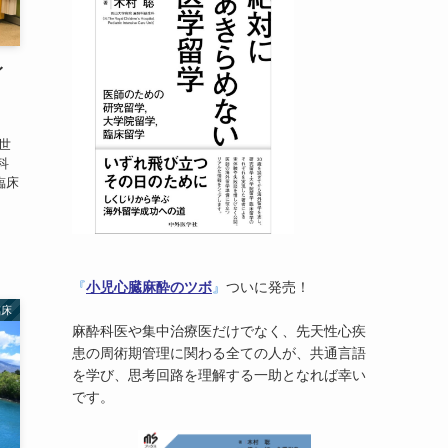
イ
の
う世
科
で臨床
、
『
小児心臓麻酔のツボ
』
ついに発売！
臨床
麻酔科医や集中治療医だけでなく、先天性心疾
患の周術期管理に関わる全ての人が、共通言語
を学び、思考回路を理解する一助となれば幸い
です。