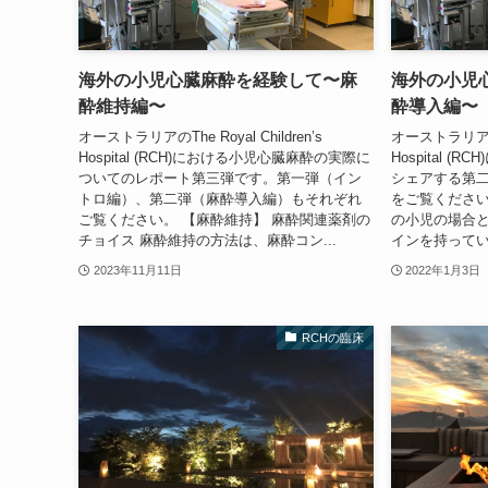
海外の小児心臓麻酔を経験して〜麻
海外の小児
酔維持編〜
酔導入編〜
オーストラリアのThe Royal Children’s
オーストラリアのThe
Hospital (RCH)における小児心臓麻酔の実際に
Hospital 
ついてのレポート第三弾です。第一弾（イン
シェアする第
トロ編）、第二弾（麻酔導入編）もそれぞれ
をご覧ください
ご覧ください。 【麻酔維持】 麻酔関連薬剤の
の小児の場合
チョイス 麻酔維持の方法は、麻酔コン...
インを持ってい
2023年11月11日
2022年1月3日
RCHの臨床