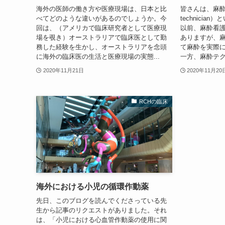
海外の医師の働き方や医療現場は、日本と比
皆さんは、麻酔テ
べてどのような違いがあるのでしょうか。今
technici
回は、（アメリカで臨床研究者として医療現
以前、麻酔看
場を覗き）オーストラリアで臨床医として勤
ありますが、
務した経験を生かし、オーストラリアを念頭
て麻酔を実際
に海外の臨床医の生活と医療現場の実態...
一方、麻酔テク
2020年11月21日
2020年11月20
RCHの臨床
海外における小児の循環作動薬
先日、このブログを読んでくださっている先
生から記事のリクエストがありました。それ
は、「小児における心血管作動薬の使用に関