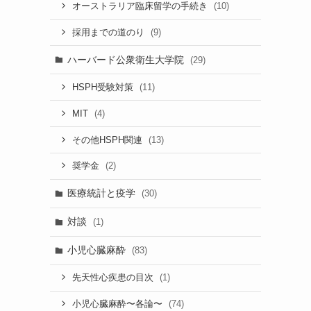
(10)
オーストラリア臨床留学の手続き
(9)
採用までの道のり
ハーバード公衆衛生大学院
(29)
(11)
HSPH受験対策
(4)
MIT
(13)
その他HSPH関連
(2)
奨学金
医療統計と疫学
(30)
対談
(1)
小児心臓麻酔
(83)
(1)
先天性心疾患の目次
(74)
小児心臓麻酔〜各論〜