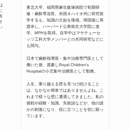
)は
東北大卒、福岡県麻生飯塚病院で初期研
に
修・麻酔専攻医。米国オハイオ州に研究留
有
学するも、知識の欠如を痛感。帰国後に再
さ
渡米し、ハーバード公衆衛生大学院に進
い
学、MPHを取得。在学中はマサチューセ
ッツ工科大学メンバーとの共同研究などに
も関与。
日本で麻酔指導医・集中治療専門医として
働いた後、渡豪しRoyal Children’s
Hospitalの小児集中治療医として勤務。
人生、乗り越える壁を見つけ続けること
は、なかなか簡単ではありませんよね。こ
れまで様々な壁に遭遇してきました。私の
挑戦や経験・知識、失敗談などが、他の誰
かの刺激になり、役に立つことを切に願っ
ています。