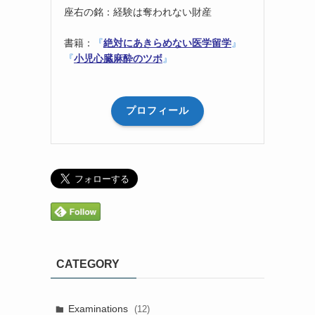
座右の銘：経験は奪われない財産
書籍：
『
絶対にあきらめない医学留学
』
『
小児心臓麻酔のツボ
』
プロフィール
CATEGORY
Examinations
(12)