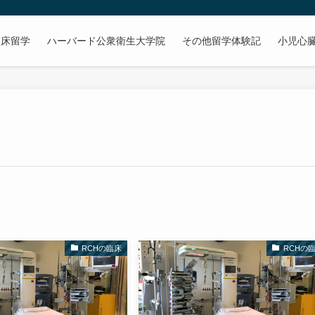
臨床留学
ハーバード公衆衛生大学院
その他留学体験記
小児心
RCHの臨床
RCHの