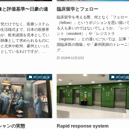
像と評価基準〜日豪の違
臨床留学とフェロー
臨床留学を考える際、何となく「フェロー
（fellow）」というポジションを思い描い
研究だけでなく、医療システム
る人も多いのではないでしょうか。「レジ
の生活様式まで、日本の医療界
ント（resident）」や「レジストラ
のが、欧米諸国を見本としてい
（registrar）」との違いについては、記事
医師像として求められるものに
国臨床医の階級」や「豪州医師のトレーニ
かと北米や欧州、豪州といった
グ...
としているわけですが、...
2020年12月22日
RCHの臨床
RCHの
シャンの実態
Rapid response system