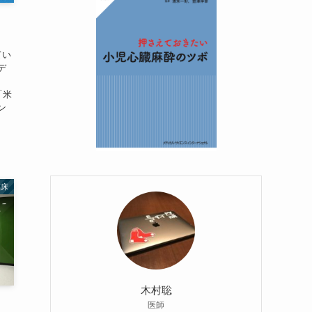
てい
デ
「米
ン
臨床
木村聡
医師