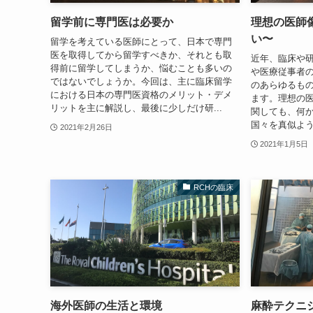
留学前に専門医は必要か
理想の医師
い〜
留学を考えている医師にとって、日本で専門
医を取得してから留学すべきか、それとも取
近年、臨床や
得前に留学してしまうか、悩むことも多いの
や医療従事者
ではないでしょうか。今回は、主に臨床留学
のあらゆるも
における日本の専門医資格のメリット・デメ
ます。理想の
リットを主に解説し、最後に少しだけ研...
関しても、何
国々を真似よう
2021年2月26日
2021年1月5日
RCHの臨床
海外医師の生活と環境
麻酔テクニ