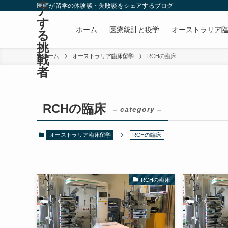
医師が留学の体験談・失敗談をシェアするブログ
ア
す
ホーム
医療統計と疫学
オーストラリア
る
挑
戦
ホーム
オーストラリア臨床留学
RCHの臨床
者
RCHの臨床
– category –
オーストラリア臨床留学
RCHの臨床
RCHの臨床