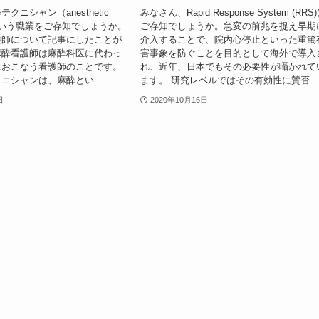
クニシャン（anesthetic
みなさん、Rapid Response System (RRS
an）という職業をご存知でしょうか。
ご存知でしょうか。急変の前兆を捉え早期
護師について記事にしたことが
介入することで、院内心停止といった重篤
麻酔看護師は麻酔科医に代わっ
害事象を防ぐことを目的として海外で導入
におこなう看護師のことです。
れ、近年、日本でもその必要性が囁かれて
ニシャンは、麻酔とい...
ます。 研究レベルではその有効性に賛否...
日
2020年10月16日