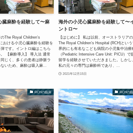
心臓麻酔を経験して〜麻
海外の小児心臓麻酔を経験して〜
ントロ〜
 Royal Children’s
【はじめに】 私は以前、オーストラリア
(RCH)における小児心臓麻酔を経験を
The Royal Children’s Hospital (RCH)とい
二弾です。イントロ編はこちら
界的にも有名なこども病院の小児集中治療
。 【麻酔導入】 導入法 通常
（Pediatric Intensive Care Unit: PICU）
と同じく、多くの患者は静脈ラ
留学を経験させていただきました。しかし
ないため、麻酔は吸入麻...
私の元々の専門は麻酔科であり、...
2021年12月15日
RCHの臨床
RCHの