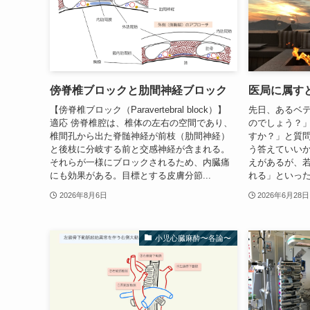
傍脊椎ブロックと肋間神経ブロック
医局に属す
【傍脊椎ブロック（Paravertebral block）】
先日、あるベ
適応 傍脊椎腔は、椎体の左右の空間であり、
のでしょう？
椎間孔から出た脊髄神経が前枝（肋間神経）
すか？」と質
と後枝に分岐する前と交感神経が含まれる。
う答えていい
それらが一様にブロックされるため、内臓痛
えがあるが、
にも効果がある。目標とする皮膚分節...
れる」といった
2026年8月6日
2026年6月28日
小児心臓麻酔〜各論〜