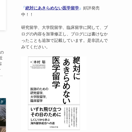
『
絶対にあきらめない医学留学
』
好評発売
中！！
研究留学、大学院留学、臨床留学に関して、ブ
ログの内容を加筆修正し、ブログには書けなか
ったことも追加で記載しています。是非読んで
みてください。
ー
）の
近
よ
-
.
やき