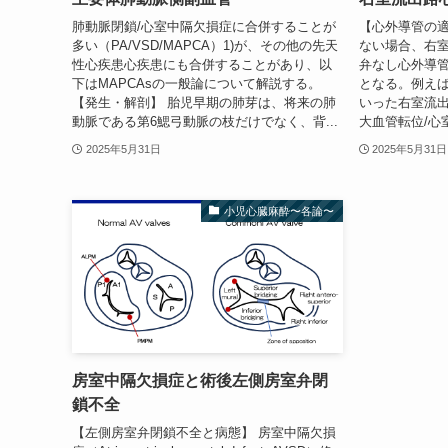
肺動脈閉鎖/心室中隔欠損症に合併することが
【心外導管の適
多い（PA/VSD/MAPCA）1)が、その他の先天
ない場合、右
性心疾患心疾患にも合併することがあり、以
弁なし心外導
下はMAPCAsの一般論について解説する。
となる。例え
【発生・解剖】 胎児早期の肺芽は、将来の肺
いった右室流
動脈である第6鰓弓動脈の枝だけでなく、背...
大血管転位/心室
2025年5月31日
2025年5月31日
小児心臓麻酔〜各論〜
房室中隔欠損症と術後左側房室弁閉
鎖不全
【左側房室弁閉鎖不全と病態】 房室中隔欠損