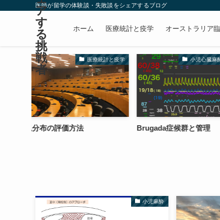
医師が留学の体験談・失敗談をシェアするブログ
ア
す
ホーム
医療統計と疫学
オーストラリア
る
挑
戦
療統計と疫学
小児心臓麻酔〜各論〜
者
Brugada症候群と管理
心房中隔欠損症
小児麻酔