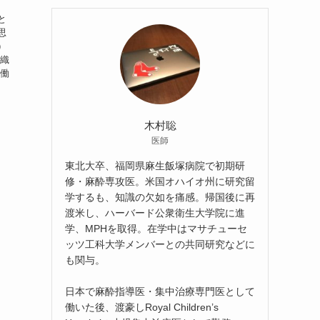
と
思
）
組織
が働
木村聡
医師
東北大卒、福岡県麻生飯塚病院で初期研
修・麻酔専攻医。米国オハイオ州に研究留
学するも、知識の欠如を痛感。帰国後に再
渡米し、ハーバード公衆衛生大学院に進
学、MPHを取得。在学中はマサチューセ
ッツ工科大学メンバーとの共同研究などに
も関与。
日本で麻酔指導医・集中治療専門医として
働いた後、渡豪しRoyal Children’s