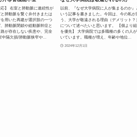
応】 右室と肺動脈に連続性が
以前、『なぜ大学病院に人が集まるのか』
室と肺動脈を繋ぐ弁付きまたは
いう記事を書きました。今回は、今の私が
管を用いた再建が選択肢の一つ
う、大学が敬遠される理由（デメリット？
ば、肺動脈閉鎖や総動脈幹症と
について述べたいと思います。 【個より
出路が存在しない疾患や、完全
を優先】 大学病院では多職種の多くの人
中隔欠損/肺動脈狭窄や...
いています。職種が増え、年齢や地位...
2024年12月1日