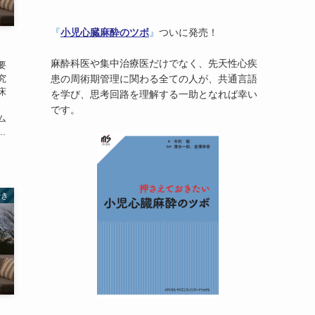
『
小児心臓麻酔のツボ
』
ついに発売！
麻酔科医や集中治療医だけでなく、先天性心疾
要
究
患の周術期管理に関わる全ての人が、共通言語
床
を学び、思考回路を理解する一助となれば幸い
です。
ム
.
やき