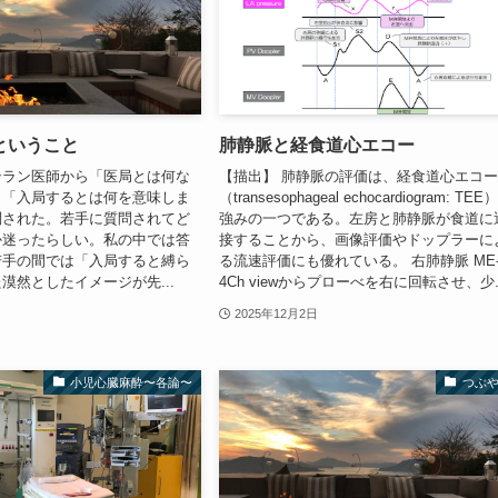
ということ
肺静脈と経食道心エコー
テラン医師から「医局とは何な
【描出】 肺静脈の評価は、経食道心エコ
」「入局するとは何を意味しま
（transesophageal echocardiogram: TEE
問された。若手に質問されてど
強みの一つである。左房と肺静脈が食道に
か迷ったらしい。私の中では答
接することから、画像評価やドップラーに
若手の間では「入局すると縛ら
る流速評価にも優れている。 右肺静脈 ME
漠然としたイメージが先...
4Ch viewからプローべを右に回転させ、少..
2025年12月2日
小児心臓麻酔〜各論〜
つぶ