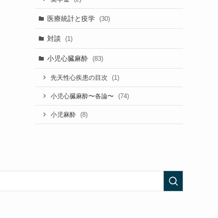
医療統計と疫学
(30)
対談
(1)
小児心臓麻酔
(83)
(1)
先天性心疾患の目次
(74)
小児心臓麻酔〜各論〜
(8)
小児麻酔