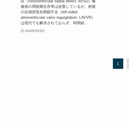
症（Atrioventricular septal defect: AVSD）修
復術の周術期生存率は改善しているが、術後
の左側房室弁閉鎖不全（left-sided
atrioventricular valve regurgitation: LAVVR）
は現代でも解決されておらず、時間経...
2024年9月5日
1