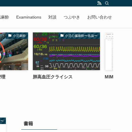
臓麻酔
Examinations
対談
つぶやき
お問い合わせ
小児心臓麻酔〜各論〜
MIT
ライシス
MIMICの使い方
三尖
論〜
書籍