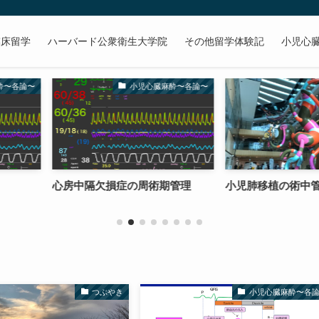
臨床留学
ハーバード公衆衛生大学院
その他留学体験記
小児心
小児心臓麻酔〜各論〜
小児麻酔
の周術期管理
小児肺移植の術中管理
肺高血圧ク
つぶやき
小児心臓麻酔〜各