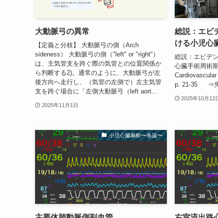
大動脈弓の異常
総説：エビ
ける小児心
【定義と分枝】 大動脈弓の側（Arch
sideness） 大動脈弓の側（"left" or "right"）
総説：エビデ
は、主気管支を跨ぐ際の気管との位置関係か
心臓手術周術期
ら判断する2)。通常のように、大動脈弓が左
Cardiovascula
後方向へ走行し、（気管の左側で）左主気管
p. 21-35
支を跨ぐ場合に「左側大動脈弓（left aort...
2025年10月12
2025年11月1日
小児心臓麻酔〜各論〜
主要体肺動脈側副血管
右室流出路