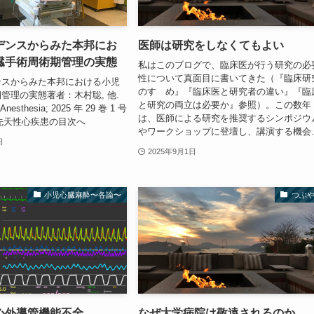
デンスからみた本邦にお
医師は研究をしなくてもよい
臓手術周術期管理の実態
私はこのブログで、臨床医が行う研究の必
性について真面目に書いてきた（『臨床研
ンスからみた本邦における小児
のすゝめ』『臨床医と研究者の違い』『臨
管理の実態著者：木村聡, 他.
と研究の両立は必要か』参照）。この数年
r Anesthesia; 2025 年 29 巻 1 号
は、医師による研究を推奨するシンポジウ
 ⇒先天性心疾患の目次へ
やワークショップに登壇し、講演する機会..
日
2025年9月1日
小児心臓麻酔〜各論〜
つぶ
心外導管機能不全
なぜ大学病院は敬遠されるのか