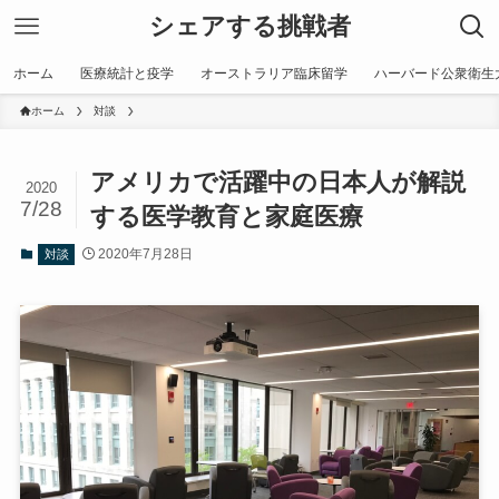
シェアする挑戦者
ホーム
医療統計と疫学
オーストラリア臨床留学
ハーバード公衆衛生
ホーム
対談
アメリカで活躍中の日本人が解説
2020
7/28
する医学教育と家庭医療
2020年7月28日
対談