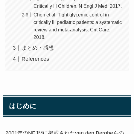
Critically Ill Children. N Engl J Med. 2017.
Chen et al. Tight glycemic control in
critically ill pediatric patients: a systematic
review and meta-analysis. Crit Care.
2018.
まとめ・感想
References
はじめに
2001年のNEJMに掲載されたvan den Bergheらの