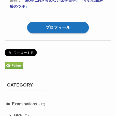
書籍：
『
絶対にあきらめない医学留学
』
『
小児心臓麻
酔のツボ
』
プロフィール
CATEGORY
Examinations
(12)
GRE
(1)