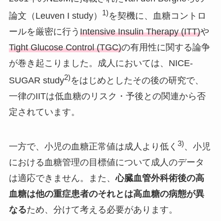
1)
論文（Leuven I study）
を契機に、血糖コントロ
ールを厳密に行う
Intensive Insulin Therapy (ITT)
や
Tight Glucose Control (TGC)
の有用性に関する論争
が巻き起こりました。成人においては、NICE-
2)
SUGAR study
をはじめとしたその後の研究で、
一律のIITは低血糖のリスク・予後との関連から否
定されています。
3)
一方で、小児の血糖正常値は成人より低く
、小児
における血糖管理の目標値について成人のデータ
は適応できません。また、
心臓血管外科術後の高
血糖は他の重症患者のそれとは高血糖の病態が異
なる
ため、分けて考える必要があります。