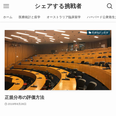
シェアする挑戦者
ホーム
医療統計と疫学
オーストラリア臨床留学
ハーバード公衆衛生
医療統計と疫学
正規分布の評価方法
2019年8月28日