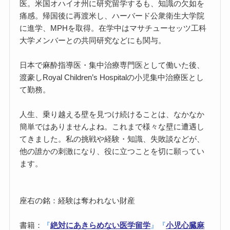
医。米国オハイオ州に研究留学するも、知識の欠如を
痛感。帰国後に再渡米し、ハーバード公衆衛生大学院
に進学、MPHを取得。在学中はマサチューセッツ工科
大学メンバーとの共同研究などにも関与。
日本で麻酔指導医・集中治療専門医として働いた後、
渡豪しRoyal Children’s Hospitalの小児集中治療医とし
て勤務。
人生、乗り越える壁を見つけ続けることは、なかなか
簡単ではありませんよね。これまで様々な壁に遭遇し
てきました。私の挑戦や経験・知識、失敗談などが、
他の誰かの刺激になり、役に立つことを切に願ってい
ます。
座右の銘：経験は奪われない財産
書籍：
『
絶対にあきらめない医学留学
』
『
小児心臓麻