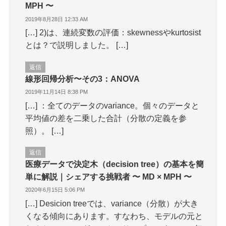
MPH 〜
2019年8月28日 12:33 AM
[…] 2)は、連続変数の評価：skewnessやkurtosist
とは？で説明しました。 […]
返信
線形回帰分析〜その3：ANOVA
2019年11月14日 8:38 PM
[…] ：全てのデータのvariance。個々のデータと
平均値の差を二乗した合計（分散の定義を参
照）。 […]
返信
医療データで決定木（decision tree）の基本を簡
単に解説｜シェアする挑戦者 〜 MD × MPH 〜
2020年6月15日 5:06 PM
[…] Desicion treeでは、variance（分散）が大き
くなる傾向にあります。すなわち、モデルの元と