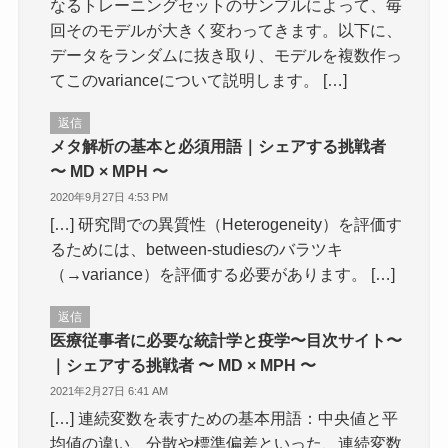
なるトレーニングセットのサンプルによって、毎
回そのモデルが大きく変わってきます。以下に、
データをランダムに抜き取り、モデルを複数作っ
てこのvarianceについて説明します。 […]
返信
メタ解析の基本と必須用語｜シェアする挑戦者
〜 MD × MPH 〜
2020年9月27日 4:53 PM
[…] 研究間での異質性（Heterogeneity）を評価す
るためには、between-studiesのバラツキ
（→variance）を評価する必要があります。 […]
返信
医療従事者に必要な統計学と疫学〜目次サイト〜
｜シェアする挑戦者 〜 MD × MPH 〜
2021年2月27日 6:41 AM
[…] 連続変数を表すための基本用語：中央値と平
均値の違い、分散や標準偏差といった、連続変数