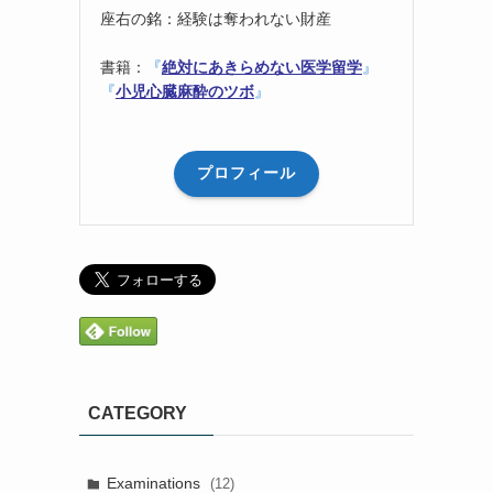
座右の銘：経験は奪われない財産
書籍：
『
絶対にあきらめない医学留学
』
『
小児心臓麻酔のツボ
』
プロフィール
CATEGORY
Examinations
(12)