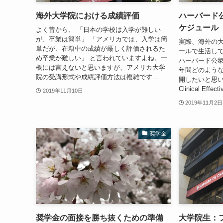
海外大学院における成績評価
ハーバード
ケジュール
よく昔から、 「日本の学校は入学が難しい
が、卒業は簡単」 「アメリカでは、入学は簡
実際、海外の
単だが、在籍中の成績が厳しく評価されるた
ールで生活し
め卒業が難しい」 と言われていますよね。一
ハーバード公衆
概には言えないと思いますが、アメリカ大学
年間どのよう
院の受講形式や成績評価方法は複雑です...
開したいと思い
Clinical Effe
2019年11月10日
2019年11月2日
奨学金
奨学金の面接を勝ち抜くための準備
大学院生：フ