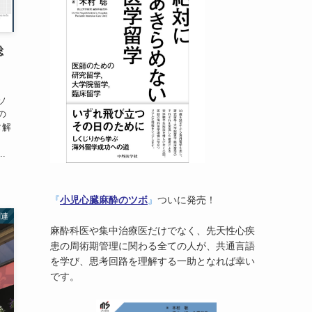
総
、
ソ
の
タ解
.
『
小児心臓麻酔のツボ
』
ついに発売！
関連
麻酔科医や集中治療医だけでなく、先天性心疾
患の周術期管理に関わる全ての人が、共通言語
を学び、思考回路を理解する一助となれば幸い
です。