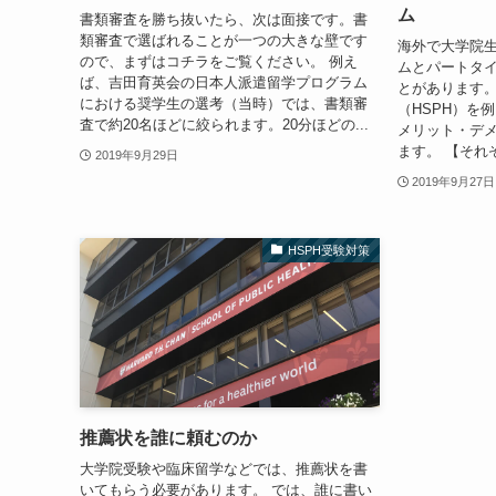
ム
書類審査を勝ち抜いたら、次は面接です。書
類審査で選ばれることが一つの大きな壁です
海外で大学院
ので、まずはコチラをご覧ください。 例え
ムとパートタ
ば、吉田育英会の日本人派遣留学プログラム
とがあります
における奨学生の選考（当時）では、書類審
（HSPH）を
査で約20名ほどに絞られます。20分ほどの...
メリット・デ
ます。 【それぞれ
2019年9月29日
2019年9月27日
HSPH受験対策
推薦状を誰に頼むのか
大学院受験や臨床留学などでは、推薦状を書
いてもらう必要があります。 では、誰に書い