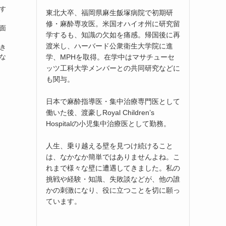
す
東北大卒、福岡県麻生飯塚病院で初期研
。
修・麻酔専攻医。米国オハイオ州に研究留
面
学するも、知識の欠如を痛感。帰国後に再
渡米し、ハーバード公衆衛生大学院に進
き
学、MPHを取得。在学中はマサチューセ
な
ッツ工科大学メンバーとの共同研究などに
も関与。
日本で麻酔指導医・集中治療専門医として
働いた後、渡豪しRoyal Children’s
Hospitalの小児集中治療医として勤務。
人生、乗り越える壁を見つけ続けること
は、なかなか簡単ではありませんよね。こ
れまで様々な壁に遭遇してきました。私の
挑戦や経験・知識、失敗談などが、他の誰
かの刺激になり、役に立つことを切に願っ
ています。