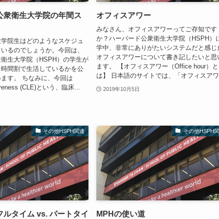
公衆衛生大学院の年間ス
オフィスアワー
みなさん、オフィスアワーってご存知です
か？ハーバード公衆衛生大学院（HSPH）
大学院生はどのようなスケジュ
学中、非常にありがたいシステムだと感じ
ているのでしょうか。今回は、
オフィスアワーについて書き記したいと思
衛生大学院（HSPH）の学生が
ます。 【オフィスアワー（Office hour）と
な時間割で生活しているかを公
は】 日本語のサイトでは、「オフィスアワ.
ます。 ちなみに、今回は
ctiveness (CLE)という、臨床...
2019年10月5日
その他HSPH関連
その他HSPH
ルタイム vs. パートタイ
MPHの使い道