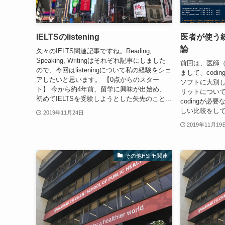
IELTSのlistening
医者が使う
論
久々のIELTS関連記事ですね。Reading,
Speaking, Writingはそれぞれ記事にしました
前回は、医師（
ので、今回はlisteningについて私の経験をシェ
まして、cod
アしたいと思います。 【0点からのスター
ソフトに大別
ト】 今から約4年前、留学に興味が出始め、
リットについ
初めてIELTSを受験しようとした矢先のこと...
codingが
しい比較をして
2019年11月24日
2019年11月19
その他HSPH関連