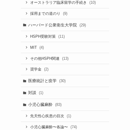
(10)
オーストラリア臨床留学の手続き
(9)
採用までの道のり
ハーバード公衆衛生大学院
(29)
(11)
HSPH受験対策
(4)
MIT
(13)
その他HSPH関連
(2)
奨学金
医療統計と疫学
(30)
対談
(1)
小児心臓麻酔
(83)
(1)
先天性心疾患の目次
(74)
小児心臓麻酔〜各論〜