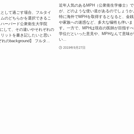
近年人気のあるMPH（公衆衛生学修士）で
が、どのような使い道があるのでしょうか
生として過ごす場合、フルタイ
特に海外でMPHを取得するとなると、金銭
イムのどちらかを選択できるこ
や家族への迷惑など、多大な犠牲も伴いま
。ハーバード公衆衛生大学院
す。一方で、MPHは現在の医師が目指すべ
例にして、その違いやそれぞれの
学位だといった意見や、MPHなんて意味が
メリットを書き記したいと思い
い...
のbackground】 フルタ...
2019年9月27日