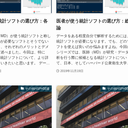
統計ソフトの選び方：各
医者が使う統計ソフトの選び方：
論
MD）が使う統計ソフトと称し
データをある程度自分で解析するためには
ingが必要なソフトとそうでない
統計ソフトが必要になります。でも、どの
し、それぞれのメリットとデメ
フトを使えば良いのか悩みますよね。今回
て述べました。今回は、特に
シリーズでは、医師（MD）が研究・デー
必要な統計ソフトについて、より詳
析を行う際に候補となる統計ソフトについ
いきたいと思います。 デー...
て、日本、そしてハーバード公衆衛生大学..
日
2019年11月19日
その他HSPH関連
その他HSPH