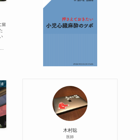
に留
た
い
..
関連
木村聡
医師