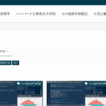
臨床留学
ハーバード公衆衛生大学院
その他留学体験記
小児心
ory –
H受験対策
MIT
その他HSPH関連
その他HSPH