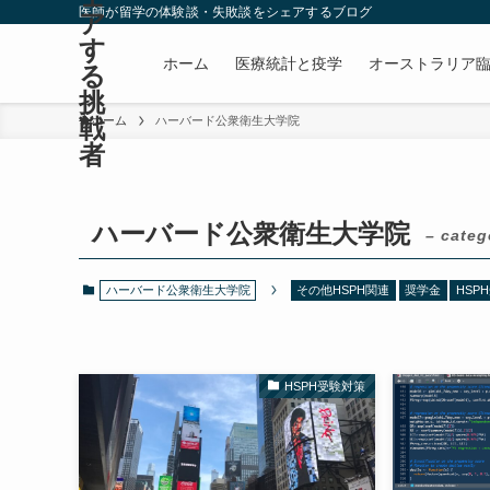
医師が留学の体験談・失敗談をシェアするブログ
ア
す
ホーム
医療統計と疫学
オーストラリア
る
挑
戦
ホーム
ハーバード公衆衛生大学院
者
ハーバード公衆衛生大学院
– categ
ハーバード公衆衛生大学院
その他HSPH関連
奨学金
HSP
HSPH受験対策