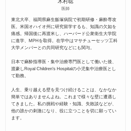
木村聡
医師
東北大卒、福岡県麻生飯塚病院で初期研修・麻酔専攻
医。米国オハイオ州に研究留学するも、知識の欠如を
痛感。帰国後に再渡米し、ハーバード公衆衛生大学院
に進学、MPHを取得。在学中はマサチューセッツ工科
大学メンバーとの共同研究などにも関与。
日本で麻酔指導医・集中治療専門医として働いた後、
渡豪しRoyal Children’s Hospitalの小児集中治療医とし
て勤務。
人生、乗り越える壁を見つけ続けることは、なかなか
簡単ではありませんよね。これまで様々な壁に遭遇し
てきました。私の挑戦や経験・知識、失敗談などが、
他の誰かの刺激になり、役に立つことを切に願ってい
ます。