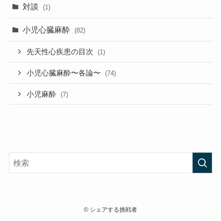
対談
(1)
小児心臓麻酔
(82)
先天性心疾患の目次
(1)
小児心臓麻酔〜各論〜
(74)
小児麻酔
(7)
©
シェアする挑戦者