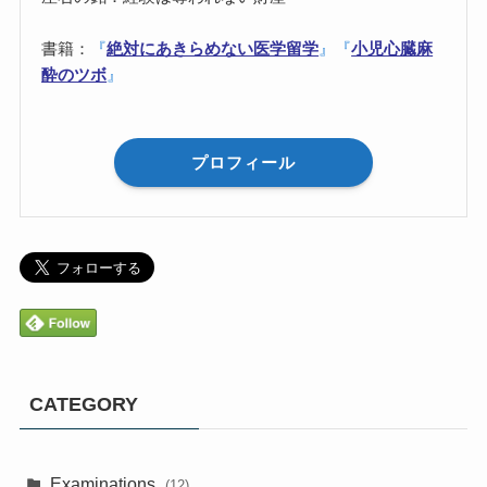
書籍：
『
絶対にあきらめない医学留学
』
『
小児心臓麻
酔のツボ
』
プロフィール
CATEGORY
Examinations
(12)