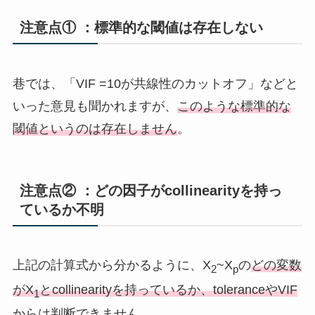
注意点① ：標準的な閾値は存在しない
巷では、「VIF =10が共線性のカットオフ」などと
いった意見も聞かれますが、
このような標準的な
閾値というのは存在しません
。
注意点② ：どの因子がcollinearityを持っ
ているか不明
上記の計算式から分かるように、X
~X
の
どの変数
2
p
がX
とcollinearityを持っているか、toleranceやVIF
1
からは判断できません
。