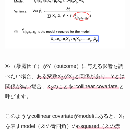
X
（暴露因子）がY（outcome）に与える影響を調
1
べたい場合、
ある変数X
がX
と関係があり、Yとは
2
1
関係が無い
場合、
X
のことを”collinear covariate”
と
2
呼びます。
このようなcollinear covariateがmodelにあると、X
1
を表すmodel（図の青四角）の
r-squared（図の赤