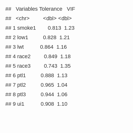
##   Variables Tolerance   VIF

##   <chr>         <dbl> <dbl>

## 1 smoke1        0.813  1.23

## 2 low1          0.828  1.21

## 3 lwt           0.864  1.16

## 4 race2         0.849  1.18

## 5 race3         0.743  1.35

## 6 ptl1          0.888  1.13

## 7 ptl2          0.965  1.04

## 8 ptl3          0.944  1.06

## 9 ui1           0.908  1.10