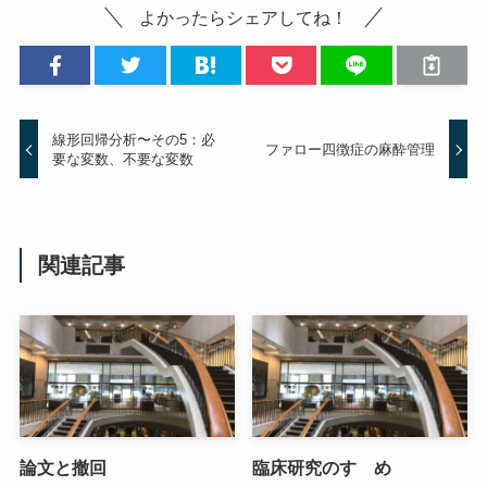
よかったらシェアしてね！
線形回帰分析〜その5：必
ファロー四徴症の麻酔管理
要な変数、不要な変数
関連記事
論文と撤回
臨床研究のすゝめ