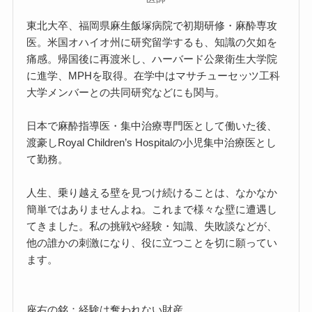
東北大卒、福岡県麻生飯塚病院で初期研修・麻酔専攻
医。米国オハイオ州に研究留学するも、知識の欠如を
痛感。帰国後に再渡米し、ハーバード公衆衛生大学院
に進学、MPHを取得。在学中はマサチューセッツ工科
大学メンバーとの共同研究などにも関与。
日本で麻酔指導医・集中治療専門医として働いた後、
渡豪しRoyal Children’s Hospitalの小児集中治療医とし
て勤務。
人生、乗り越える壁を見つけ続けることは、なかなか
簡単ではありませんよね。これまで様々な壁に遭遇し
てきました。私の挑戦や経験・知識、失敗談などが、
他の誰かの刺激になり、役に立つことを切に願ってい
ます。
座右の銘：経験は奪われない財産