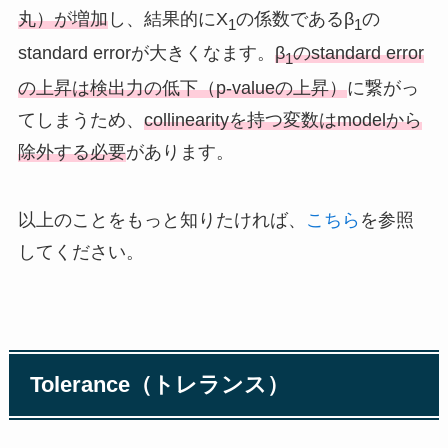
丸）が増加
し、結果的にX
の係数であるβ
の
1
1
standard errorが大きくなます。
β
のstandard error
1
の上昇は検出力の低下（p-valueの上昇）
に繋がっ
てしまうため、
collinearityを持つ変数はmodelから
除外する必要
があります。
以上のことをもっと知りたければ、
こちら
を参照
してください。
Tolerance（トレランス）