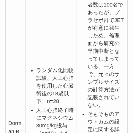
者数は100名で
あったが、プ
ラセボ群でJET
が有意に発生
しため、倫理
面から研究の
早期中断とな
ってしまって
いる。一方
ランダム化比較
で、元々のサ
試験、人工心肺
ンプルサイズ
を使用した心臓
の計算方法が
術後の18歳以
記載されてい
下、n=28
ない。
人工心肺終了時
そもそものア
にマグネシウム
ウトカムの設
Dorm
30mg/kg投与
定に関する詳
an B