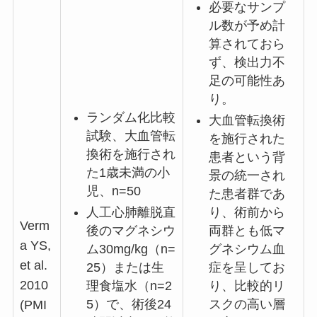
必要なサンプ
ル数が予め計
算されておら
ず、検出力不
足の可能性あ
り。
ランダム化比較
大血管転換術
試験、大血管転
を施行された
換術を施行され
患者という背
た1歳未満の小
景の統一され
児、n=50
た患者群であ
人工心肺離脱直
り、術前から
Verm
後のマグネシウ
両群とも低マ
a YS,
ム30mg/kg（n=
グネシウム血
et al.
25）または生
症を呈してお
2010
理食塩水（n=2
り、比較的リ
5）で、術後24
スクの高い層
(PMI