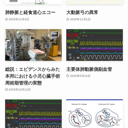
肺静脈と経食道心エコー
大動脈弓の異常
2025年12月2日
2025年11月1日
総説：エビデンスからみた
主要体肺動脈側副血管
本邦における小児心臓手術
2025年5月31日
周術期管理の実態
2025年10月12日