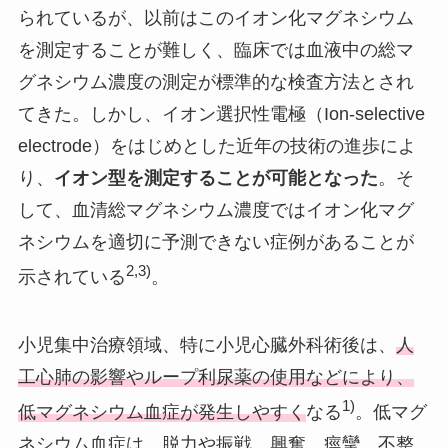
られているが、以前はこのイオン化マグネシウム
を測定することが難しく、臨床では血液中の総マ
グネシウム濃度の測定が標準的な検査方法とされ
てきた。しかし、イオン選択性電極（Ion-selective
electrode）をはじめとした近年の技術の進歩によ
り、
イオン型を測定することが可能となった
。そ
して、血清総マグネシウム濃度ではイオン化マグ
ネシウムを適切に予測できない症例があることが
2,3)
示されている
。
小児集中治療領域、特に小児心臓外科術後は、
人
工心肺の影響やループ利尿薬の使用などにより、
1)
低マグネシウム血症が発生しやすく
なる
。低マグ
ネシウム血症は、脱力や振戦、興奮、痙攣、不整