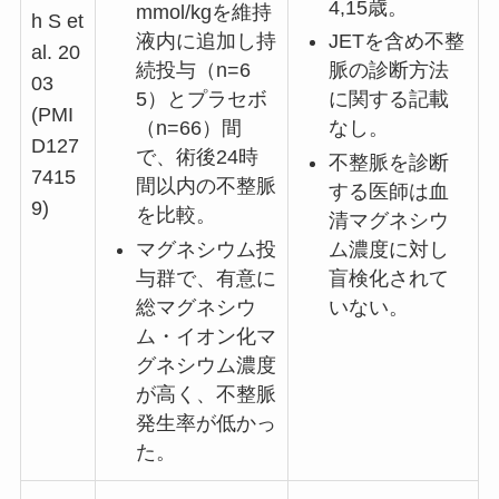
4,15歳。
mmol/kgを維持
h S et
液内に追加し持
JETを含め不整
al. 20
続投与（n=6
脈の診断方法
03
5）とプラセボ
に関する記載
(PMI
（n=66）間
なし。
D127
で、術後24時
不整脈を診断
7415
間以内の不整脈
する医師は血
9)
を比較。
清マグネシウ
マグネシウム投
ム濃度に対し
与群で、有意に
盲検化されて
総マグネシウ
いない。
ム・イオン化マ
グネシウム濃度
が高く、不整脈
発生率が低かっ
た。