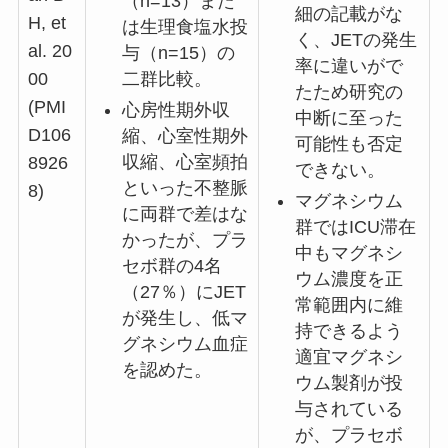
（n=13）また
細の記載がな
H, et
は生理食塩水投
く、JETの発生
al. 20
与（n=15）の
率に違いがで
二群比較。
00
たため研究の
(PMI
心房性期外収
中断に至った
D106
縮、心室性期外
可能性も否定
収縮、心室頻拍
8926
できない。
といった不整脈
8)
マグネシウム
に両群で差はな
群ではICU滞在
かったが、プラ
中もマグネシ
セボ群の4名
ウム濃度を正
（27％）にJET
常範囲内に維
が発生し、低マ
持できるよう
グネシウム血症
適宜マグネシ
を認めた。
ウム製剤が投
与されている
が、プラセボ