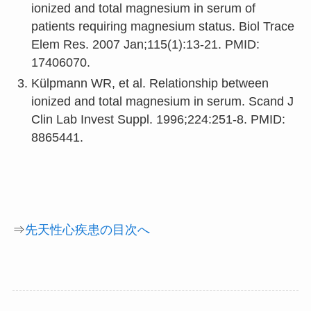
ionized and total magnesium in serum of
patients requiring magnesium status. Biol Trace
Elem Res. 2007 Jan;115(1):13-21. PMID:
17406070.
Külpmann WR, et al. Relationship between
ionized and total magnesium in serum. Scand J
Clin Lab Invest Suppl. 1996;224:251-8. PMID:
8865441.
⇒
先天性心疾患の目次へ