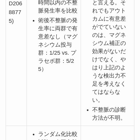
時間以内の不整
と言える。そ
D206
脈発生率を比較
れでもアウト
8877
カムに有意差
術後不整脈の発
5)
がでていない
生率に両群で有
のは、マグネ
意差なし（マグ
シウム補正の
ネシウム投与
効果がないだ
群：1/25 vs. プ
けでなく、や
ラセボ群：5/2
はり上記のよ
5）
うな検出力不
足を考えなく
てはならな
い。
不整脈の診断
方法が不明。
ランダム化比較