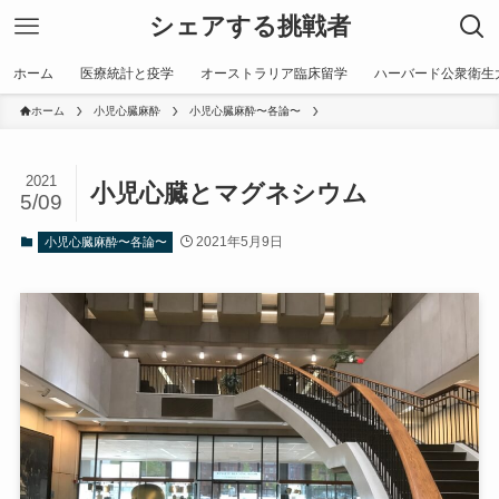
シェアする挑戦者
ホーム
医療統計と疫学
オーストラリア臨床留学
ハーバード公衆衛生
ホーム
小児心臓麻酔
小児心臓麻酔〜各論〜
2021
小児心臓とマグネシウム
5/09
2021年5月9日
小児心臓麻酔〜各論〜