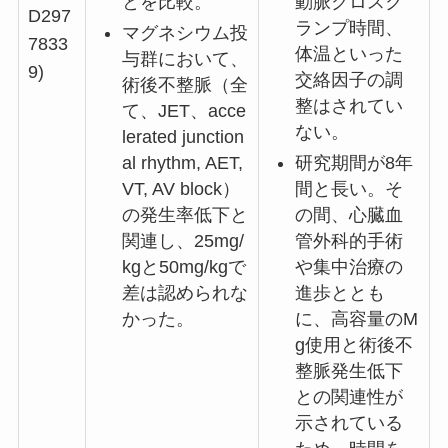
とを比較。
動脈クロスク
D297
ランプ時間、
マグネシウム投
7833
体温といった
与群において、
9)
交絡因子の調
術後不整脈（全
整はされてい
て、JET、acce
ない。
lerated junction
al rhythm, AET,
研究期間が8年
VT, AV block）
間と長い。そ
の発生率低下と
の間、心臓血
関連し、25mg/
管外科的手術
kgと50mg/kgで
や集中治療の
差は認められな
進歩ととも
かった。
に、高容量のM
g使用と術後不
整脈発生低下
との関連性が
示されている