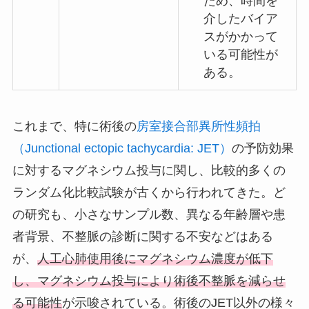
ため、時間を
介したバイア
スがかかって
いる可能性が
ある。
これまで、特に術後の
房室接合部異所性頻拍
（Junctional ectopic tachycardia: JET）
の予防効果
に対するマグネシウム投与に関し、比較的多くの
ランダム化比較試験が古くから行われてきた。ど
の研究も、小さなサンプル数、異なる年齢層や患
者背景、不整脈の診断に関する不安などはある
が、
人工心肺使用後にマグネシウム濃度が低下
し、マグネシウム投与により術後不整脈を減らせ
る可能性
が示唆されている。術後のJET以外の様々