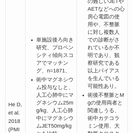
の難しいJETや
AETなどへの心
房心電図の使
用や、不整脈
に対し複数人
単施設後ろ向き
での診断がさ
研究、プロペン
れているか不
シティ傾向スコ
明であり、観
アでマッチン
察研究である
グ、n=1871、
以上バイアス
を生んでいる
術中マグネシウ
可能性あり。
ム投与なしと、
人工心肺中にマ
術後不整脈とM
グネシウム25m
gの使用両者と
He D,
g/kg、人工心肺
関連しうる、
et al.
中にマグネシウ
術中カテコラ
2018
ムJET50mg/kg
ミン使用、大
(PMI