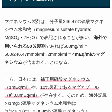
マグネシウム製剤は、分子量246.47の硫酸マグネ
シウム水和物（magnesium sulfate hydrate:
MgSO
・7H
O）で表記されることが多い。
海外で
4
2
用いられる50％製剤
であれば500mg/ml =
500/246.47mmol/ml≒2mmol/ml =
4mEq/mlのマグ
ネシウム
が含まれることになる。
一方、日本には、
補正用硫酸マグネシウム
（1mEq/ml）
や、
10%製剤であるマグネゾール
（約0.8mEq/ml）
が存在する。そのため、海外記載
の1mgの硫酸マグネシウム水和物は、
(1/246.47)*2≒0.008mlの硫酸マグネシウム、