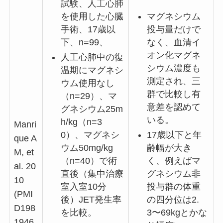
試験、人工心肺
を使用した心臓
マグネシウム
手術、17歳以
投与量だけで
下、n=99、
なく、血清イ
オン化マグネ
人工心肺中の復
シウム濃度も
温期にマグネシ
測定され、三
ウム使用なし
群で比較し有
（n=29）、マ
意差を認めて
グネシウム25m
いる。
h/kg（n=3
Manri
0）、マグネシ
17歳以下と年
que A
ウム50mg/kg
齢幅が大き
M, et
（n=40）で術
く、例えばマ
al. 20
直後（集中治療
グネシウム非
10
室入室10分
投与群の体重
(PMI
後）JET発生率
の四分位は2.
D198
を比較。
3〜69kgとかな
1946