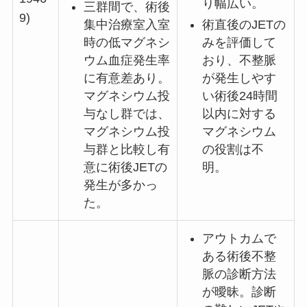
り幅広い。
三群間で、術後
9)
集中治療室入室
術直後のJETの
時の低マグネシ
みを評価して
ウム血症発生率
おり、不整脈
に有意差あり。
が発生しやす
マグネシウム投
い術後24時間
与なし群では、
以内に対する
マグネシウム投
マグネシウム
与群と比較し有
の役割は不
意に術後JETの
明。
発生が多かっ
た。
アウトカムで
ある術後不整
脈の診断方法
が曖昧。診断