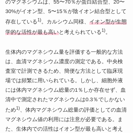
のマグネシウムは、55〜70％が蛋白結合型、20〜
30%がイオン型、5〜15％が陰イオン結合型として
1)
存在している
。カルシウム同様、
イオン型が生態
1)
学的な活性が最も高い
と考えられている
。
生体内のマグネシウム量を評価する一般的な方法
は、血清マグネシウム濃度の測定である。中央検
査室で計測できるため、簡便な方法として臨床現
場では頻繁に用いられている。しかし、細胞外液
には体内マグネシウム総量の1％しか存在せず、血
清中で測定されたマグネシウムは0.3％でしかない
1)
ため
、体内マグネシウム総量の評価としての血清
マグネシウム値の利用には注意が必要である。ま
た、生体内での活性はイオン型が最も高いと考え