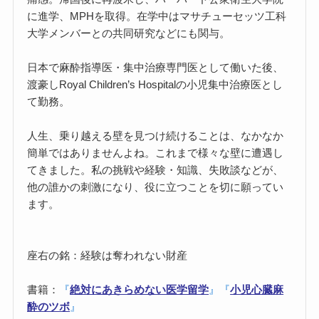
に進学、MPHを取得。在学中はマサチューセッツ工科
大学メンバーとの共同研究などにも関与。
日本で麻酔指導医・集中治療専門医として働いた後、
渡豪しRoyal Children’s Hospitalの小児集中治療医とし
て勤務。
人生、乗り越える壁を見つけ続けることは、なかなか
簡単ではありませんよね。これまで様々な壁に遭遇し
てきました。私の挑戦や経験・知識、失敗談などが、
他の誰かの刺激になり、役に立つことを切に願ってい
ます。
座右の銘：経験は奪われない財産
書籍：
『
絶対にあきらめない医学留学
』
『
小児心臓麻
酔のツボ
』